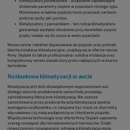
Klimatyzatory poddeskowe - urządzenie zapewniające
doskonałe parametry cieplne w pojazdach różnego typu.
Montowany w kabinie pojazdu może pracować zarówno
podczas jazdy, jak i postoju.
Klimatyzatory z parownikiem - ten rodzaj klimatyzatora
gwarantuje wydajne chłodzenie przy niewielkim zużyciu
prądu i nadaje się do użycia w wielu pojazdach.
Nowoczesne i idealnie dopasowane do pojazdu oraz potrzeb
klienta instalacje klimatyzacyjne, znajdują się w ofercie naszej
firmy. Skylark to także profesjonalna i solidna instalacja oraz
kompleksowy serwis świadczony przez najlepszych w branży
techników.
Rozbudowa klimatyzacji w aucie
Klimatyzacja jest dziś obowiązkowym wyposażeniem aut,
dlatego obecnie produkowane samochody posiadają
zainstalowaną fabrycznie klimatyzację. Nie zawsze
zamontowana przez producenta auta klimatyzacja spełnia
wymagania użytkownika, co związane być może ze zbyt niską
siłą nawiewu czy małą wydajnością w chłodzeniu pojazdu.
Współczesna technologia oraz oferta firmy Skylark zapewnia
szereg rozwiązań dla niezadowolonych kierowców. Dzięki
nowoczesnym rozwiązaniom, istniejąca klimatyzacja może