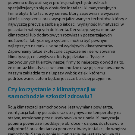
powinno odbywać się w profesjonalnych jednostkach
specjalizujących się w obsłudze instalacji klimatyzacyjnych.
Firma Skylark to fachowy serwis, który zapewnia najwyższej
jakości urządzenia oraz wyspecjalizowanych techników, którzy z
najwyższą precyzją zadbają o jakość i wydajność klimatyzacji w
pojazdach należących do klienta. Decydując się na montaż
klimatyzacji lub dodatkowych rozwiązań poszerzających
możliwości fabrycznego systemu można być pewnym
najlepszych na rynku i w pełni wydajnych klimatyzatorów.
Zapewniamy także skuteczne czyszczenie i serwisowanie
klimatyzacji, co zwiększa efekty jej działania. Tysiące
zadowolonych klientów naszej firmy to najlepszy dowód na to,
że montaż klimatyzacji w samochodzie oraz jej serwisowanie w
naszym zakładzie to najlepszy wybór, dzięki któremu
podróżowanie autem będzie jeszcze bardziej przyjemne.
Czy korzystanie z klimatyzacji w
samochodzie szkodzi zdrowiu?
Rolą klimatyzacji samochodowej jest wymiana powietrza,
wentylacja kabiny pojazdu oraz utrzymywanie temperatury na
stałym, ustalonym przez użytkownika poziomie. Klimatyzacja
pobiera powietrze i poddaje je obróbce - oziębia, dostosowuje
wilgotność oraz dostarcza poprzez otwory instalacji do wnętrza
samochodu. Sama w sobie klimatyzacja nie jest szkodliwa dla