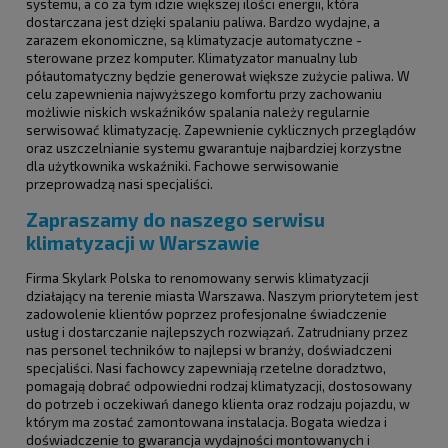
systemu, a co za tym idzie większej ilości energii, która
dostarczana jest dzięki spalaniu paliwa. Bardzo wydajne, a
zarazem ekonomiczne, są klimatyzacje automatyczne -
sterowane przez komputer. Klimatyzator manualny lub
półautomatyczny będzie generował większe zużycie paliwa. W
celu zapewnienia najwyższego komfortu przy zachowaniu
możliwie niskich wskaźników spalania należy regularnie
serwisować klimatyzację. Zapewnienie cyklicznych przeglądów
oraz uszczelnianie systemu gwarantuje najbardziej korzystne
dla użytkownika wskaźniki. Fachowe serwisowanie
przeprowadzą nasi specjaliści.
Zapraszamy do naszego serwisu
klimatyzacji w Warszawie
Firma Skylark Polska to renomowany serwis klimatyzacji
działający na terenie miasta Warszawa. Naszym priorytetem jest
zadowolenie klientów poprzez profesjonalne świadczenie
usług i dostarczanie najlepszych rozwiązań. Zatrudniany przez
nas personel techników to najlepsi w branży, doświadczeni
specjaliści. Nasi fachowcy zapewniają rzetelne doradztwo,
pomagają dobrać odpowiedni rodzaj klimatyzacji, dostosowany
do potrzeb i oczekiwań danego klienta oraz rodzaju pojazdu, w
którym ma zostać zamontowana instalacja. Bogata wiedza i
doświadczenie to gwarancja wydajności montowanych i