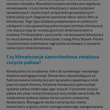
zdrowia człowieka. Warunkiem bezpieczeństwa jest regularne
serwisowanie i czyszczenie klimatyzacji z wykorzystaniem
sprawdzonych i skutecznych preparatów grzybobójczych i
bakteriobójczych. Regularnie wymieniać także należy filtry w
klimatyzacji. Tego typu działania podejmowane w ustalonych
odstępach czasu gwarantują pełne bezpieczeństwo klimatyzacji
i nie dopuszczają do rozwoju groźnych drobnoustrojów w
instalacji. Profesjonalne czyszczenie i serwisowanie klimatyzacji
to nasza domena. Warto skorzystać z usług firmy Skylark-Polska
i wyeliminować ewentualne zagrożenia wynikające z używania
zanieczyszczonej klimatyzacji.
Czy klimatyzacja samochodowa zwiększa
zużycie paliwa?
Klimatyzatory to urządzenia, które do sprawnego i wydajnego
działania wymagają energii. Elementem odpowiadającym za
funkcjonowanie klimatyzacji jest sprężarka napędzająca silnik
poprzez pasek klinowy. Działanie klimatyzacji wykorzystuje
spalanie paliwa zwiększając jego zużycie. O poziomie zużycia
paliwa decyduje rodzaj klimatyzacji oraz model samochodu. Na
zwiększenie spalania wpływ ma też poziom ustawionej
temperatury. Wymaganie dostarczenia bardzo niskiej
temperatury w gorący dzień wymaga większego zaangażowania