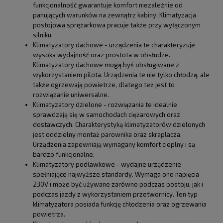
funkcjonalność gwarantuje komfort niezależnie od
panujących warunków na zewnątrz kabiny. Klimatyzacja
postojowa sprężarkowa pracuje także przy wyłączonym
silniku.
Klimatyzatory dachowe - urządzenia te charakteryzuje
wysoka wydajność oraz prostota w obsłudze.
Klimatyzatory dachowe mogą byś obsługiwane z
wykorzystaniem pilota. Urządzenia te nie tylko chłodzą, ale
także ogrzewają powietrze, dlatego też jest to
rozwiązanie uniwersalne.
Klimatyzatory dzielone - rozwiązania te idealnie
sprawdzają się w samochodach ciężarowych oraz
dostawczych. Charakterystyką klimatyzatorów dzielonych
jest oddzielny montaż parownika oraz skraplacza.
Urządzenia zapewniają wymagany komfort cieplny i są
bardzo funkcjonalne.
Klimatyzatory podławkowe - wydajne urządzenie
spełniające najwyższe standardy. Wymaga ono napięcia
230V i może być używane zarówno podczas postoju, jak i
podczas jazdy z wykorzystaniem przetwornicy. Ten typ
klimatyzatora posiada funkcję chłodzenia oraz ogrzewania
powietrza.