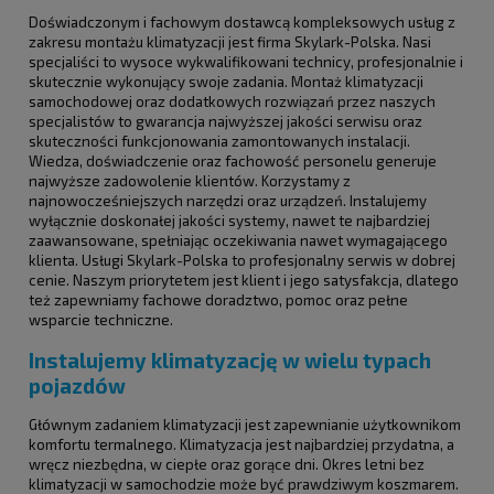
Doświadczonym i fachowym dostawcą kompleksowych usług z
zakresu montażu klimatyzacji jest firma Skylark-Polska. Nasi
specjaliści to wysoce wykwalifikowani technicy, profesjonalnie i
skutecznie wykonujący swoje zadania. Montaż klimatyzacji
samochodowej oraz dodatkowych rozwiązań przez naszych
specjalistów to gwarancja najwyższej jakości serwisu oraz
skuteczności funkcjonowania zamontowanych instalacji.
Wiedza, doświadczenie oraz fachowość personelu generuje
najwyższe zadowolenie klientów. Korzystamy z
najnowocześniejszych narzędzi oraz urządzeń. Instalujemy
wyłącznie doskonałej jakości systemy, nawet te najbardziej
zaawansowane, spełniając oczekiwania nawet wymagającego
klienta. Usługi Skylark-Polska to profesjonalny serwis w dobrej
cenie. Naszym priorytetem jest klient i jego satysfakcja, dlatego
też zapewniamy fachowe doradztwo, pomoc oraz pełne
wsparcie techniczne.
Instalujemy klimatyzację w wielu typach
pojazdów
Głównym zadaniem klimatyzacji jest zapewnianie użytkownikom
komfortu termalnego. Klimatyzacja jest najbardziej przydatna, a
wręcz niezbędna, w ciepłe oraz gorące dni. Okres letni bez
klimatyzacji w samochodzie może być prawdziwym koszmarem.