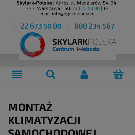
Skylark-Polska
| Adres:
ul. Madziarów 54
,
04-
444
Warszawa
| Tel:
22 673 50 80
| E-
mail:
info@ogrzewania.pl
22 673 50 80
888 234 567
MONTAŻ
KLIMATYZACJI
SAMOCHODOWEJ